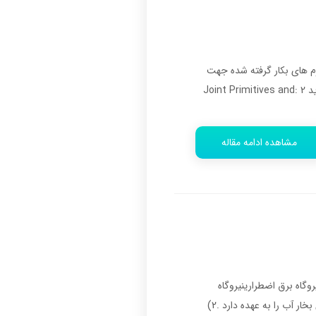
واع مختلف مكانيزم هاي بكار گرفته شده جهت
توليد حركت در ربات خواهيم داشت و به معرفي تعدادي از طبقه بندي ساختارهاي مكانيزم ربات مي پردازيم.اسلاید 2 :Joint Primitives and
مشاهده ادامه مقاله
سيكل تركيبي نيروگاه برق اضطرارينيروگاه
آبينيروگاه هسته اينيروگاه ديزل ژنراتوراسلاید 2 :اجزاء اصلي نيروگاه بخار:1) بويلر:وظيفه جوشاندن و خشك كردن بخار آب را به عهده دارد .2)