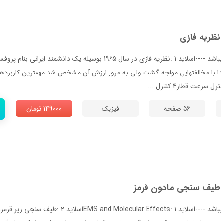
نظریه فازی
--- پاورپوینت شامل تصاویر میباشد ----اسلاید 1 :نظریه فازی در سال 1965 بوسیله یک 
56 صفحه
فیزیک
149000 تومان
ت طیف سنجی مادون قرمز