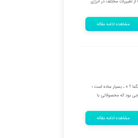
از تغییرات مختلف در انرژی
مشاهده ادامه مقاله
امل تصاویر میباشد ----اسلاید 1 :كمپاني «موتورولا» ، بنيانگذار متد 6 سيگما ، پاسخ به « چرا 6 سيگما ؟ » ، بسيار ساده است ؛
انجات خارجي بود كه محصولاتي با
مشاهده ادامه مقاله