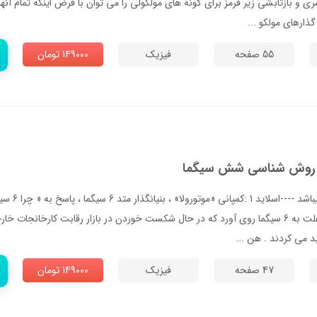
و بازتابشی زیر قرمز برای گونه های مولکولی را می توان با فرض اینکه تمام آنها 
ذارهای مولکو ...
55 صفحه
فیزیک
149000 تومان
نت روش شناسی شش سیگما
--- پاورپوینت ش
«بقا»وارتقا . موتورولا به اين علت به 6 سيگما روي آورد كه در حال شكست خوردن در بازار رقابت كارخ
يد مي كردند . هن ...
47 صفحه
فیزیک
149000 تومان