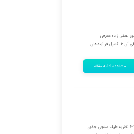
دانشمند ایرانی بنام پروفسور لطفی زاده معرفی
گردید.گرچه این نظریه در ابتدا با مخالفتهایی مواجه گشت ولی به مرور ارزش آن مشخص شد.مهمترین کاربردهای آن :1- کنترل فر آیندهای
مشاهده ادامه مقاله
--- پاورپوینت شامل تصاویر میباشد ----اسلاید 1 :EMS and Molecular Effectsاسلاید 2 :طیف سنجی زیر قرمز1-6 نظریه طیف سنجی جذبی