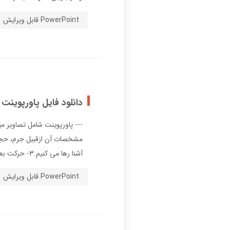
افرادی که در رشته فیزیک درس 
PowerPoint قابل ویرایش
ونیروگاه‌های هسته‌ای و مراکز
دانلود فایل پاورپوینت
آشنا رها می کنیم.3- حرکت بعدی این جسم چگونه است؟اسلا ...
PowerPoint قابل ویرایش