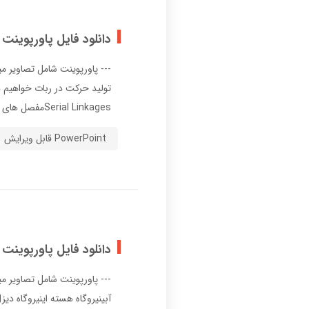
دانلود فایل پاورپوینت 
Serial Linkagesمفصل هاي نخستين و ز ...
PowerPoint قابل ویرایش
دانلود فایل پاورپوینت م