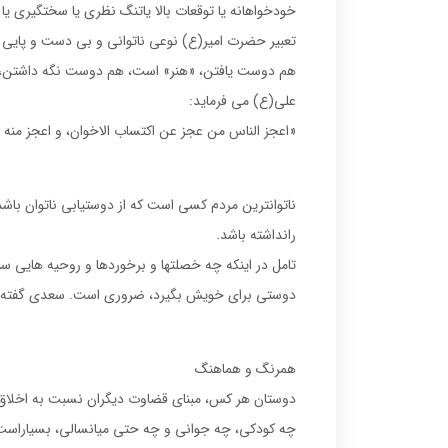
خودخواهانه يا توقعات بالا ياتنگ نظرى يا سختگيرى يا د
تعبير حضرت امير(ع) نوعى ناتوانى و بى دست و پايى
هم دوست يافتن، «هنر» است، هم دوست نگه داشتن، هم
على(ع) مى فرمايد:
«اعجز الناس من عجز عن اكتساب الاخوان، و اعجز منه من
ناتوانترين مردم كسى است كه از دوستيابى ناتوان باشد
رانداشته باشد.
تامل در اينكه چه خصلتها و برخوردها و روحيه هايى سبب
دوستى براى خويش بگيرد، ضرورى است. سعدى گفته است
همرنگ و هماهنگ
دوستان هر كس، مبناى قضاوت ديگران نسبت به اخلاق و
چه كودكى، چه جوانى و چه حتى ميانسالى، بسياراست.