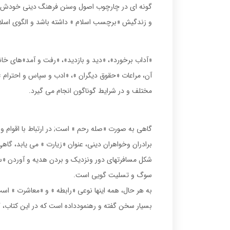
گونه اى در چارچوب اصول وسنن فرهنگ دينى خودش زندگ
و زندگيش «برچسب اسلام » داشته باشد و الگوى اسلام
«آداب برخورد»، «ديد و بازديد»، «رفت و آمد»هاى خان
آن، مراعات «حقوق ديگران »، «ادب و سپاس و احترام »،
مختلف و در شرايط گوناگون انجام مى گيرد.
گاهى به صورت «صله رحم » است; در ارتباط با اقوام و
برادران وخواهران دينى، عنوان «زيارت » مى يابد، گا
شكل مسافرتهاى دور ونزديك و بردن هديه و آوردن «
سوگ و تسليت گويى است.
به هر حال، همه اينها نوعى «رابطه » و «معاشرت » است
بسيار سخن گفته و رهنمودداده است كه در اين كتاب، گو