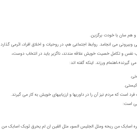
 هم سان با خودت برگزين.
عى وبيرونى مى انجامد. روابط اجتماعى هم، در روحيات و اخلاق افراد، اثرمى گذارد.
ذيب نفس و تكامل خصيت خويش علاقه مندند، ناگزير بايد در انتخاب دوست،
ى گيرند»،اهتمام ورزند. اينكه گفته اند:
تى.
 كيستى.
 است كه مردم نيز آن را در داوريها و ارزيابيهاى خويش به كار مى گيرند.
ى است:
ره اصابك من ريحه ومثل الجليس السوء مثل القين ان لم يحرق ثوبك اصابك من