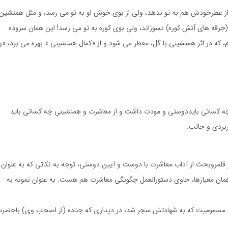
از عطرخودش هم به تو ندهد، ولى از بوى خوش او به تو مى رسد، و مثل همنشين
(جرقه هاى آتش كوره) نسوزاند، ولى بوى كوره به تو مى رسد! اين همان سروده
ه در اثر همنشينى با گل، معطر مى شود و از «كمال همنشينى » بهره مى برد، «و
چه كسانى بايددوستى و مودت داشت و از معاشرت و همنشينى چه كسانى بايد
ربردى و جالب.
 قلمروبحث از آداب معاشرت با دوست و آيين دوستى، توجه به نكاتى كه به عنوان
معيارها، حاوى دستورالعمل چگونگى معاشرت هم هست. به عنوان نمونه به
ن مسموميت كه به شهادتش منجر شد، در ديدارى كه جناده (از اصحاب وى) باحضر