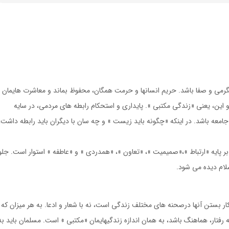
رمى و صفا باشد. حريم انسانها و حرمت همگان، محفوظ بماند و معاشرت هايمان
 اين، يعنى «زندگى مكتبى ». پايدارى و استحكام رابطه هاى مردمى، در سايه
 جامعه باشد. در اينكه «چگونه بايد زيست » و چه سان با ديگران بايد رابطه داشت،
 پايه «ارتباط »،«صميميت »، «تعاون »، «همدردى » و «عاطفه » استوار است. جلو
سلام ديده مى شود.
ار بستن آنها درصحنه هاى مختلف زندگى است، نه با شعار و ادعا. به هر ميزان كه
 رفتار، هماهنگ باشد، به همان اندازه زندگيهايمان «مكتبى » است. مسلمان بايد به