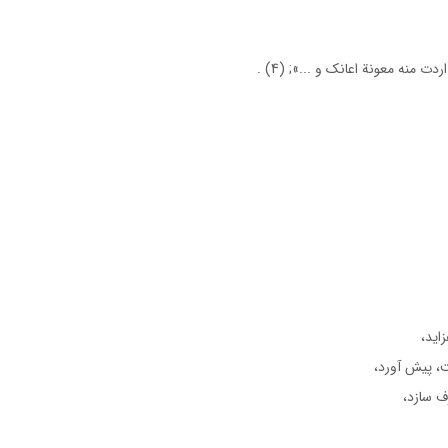
منه معونة اعانك و ...»; (4) .