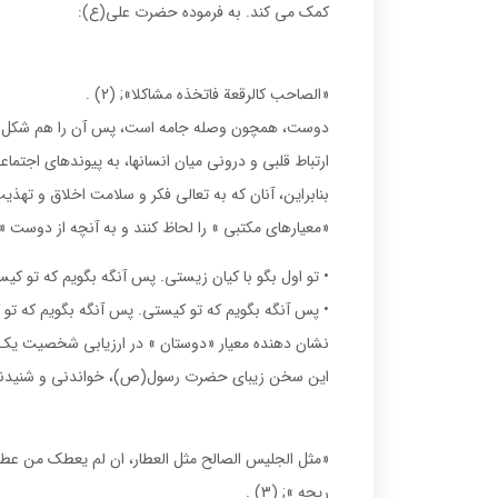
كمك مى كند. به فرموده حضرت على(ع):
«الصاحب كالرقعة فاتخذه مشاكلا»; (2) .
دوست، همچون وصله جامه است، پس آن را هم شكل و
ارتباط قلبى و درونى ميان انسانها، به پيوندهاى اجتما
بنابراين، آنان كه به تعالى فكر و سلامت اخلاق و ته
«معيارهاى مكتبى » را لحاظ كنند و به آنچه از دوست «م
• تو اول بگو با كيان زيستى. پس آنگه بگويم كه تو كيس
• پس آنگه بگويم كه تو كيستى. پس آنگه بگويم كه تو
نشان دهنده معيار «دوستان » در ارزيابى شخصيت يك فرد
اين سخن زيباى حضرت رسول(ص)، خواندنى و شنيدن
«مثل الجليس الصالح مثل العطار، ان لم يعطك من عط
ريحه »; (3) .