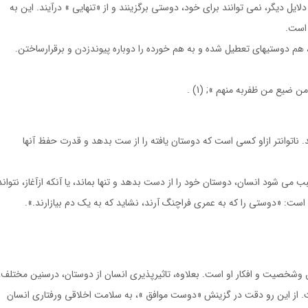
لايل ديگر، نمى توانند براى خود، دوستى برگزينند و از «تنهايى » درآيند. اين به
 است.
 دوستيهاى تعطيل شده و به هم خورده را دوباره پيوندزدن و برقرارساختن.
 ضيع من ظفربه منهم »; (1) .
. ناتوانتر ازاو كسى است كه دوستان يافته را از ست بدهد و قدرت حفظ آنها
 مى شود انسان، دوستان خود را از دست بدهد و تنها بماند، يا آنكه ازآغاز، نتواند
: «دوستى را كه به عمرى فراچنگ آرند، نشايد كه به يك دم بيازارند.».
شخصيت و افكار او است. بعلاوه، تاثيرپذيرى انسان از دوستان، درسنين مختلف،
 از اين رو دقت در گزينش «دوست موافق »، به سلامت اخلاقى ورفتارى انسان