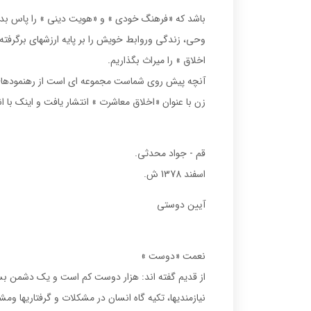
باشد كه «فرهنگ خودى » و «هويت دينى » را پاس بداريم
وحى، زندگى وروابط خويش را بر پايه ارزشهاى برگرفته
اخلاق » را ميراث بگذاريم.
زن با عنوان «اخلاق معاشرت » انتشار يافت و اينك با 
قم - جواد محدثى.
اسفند 1378 ش.
آيين دوستى
نعمت «دوست »
از قديم گفته اند: هزار دوست كم است و يك دشمن بسي
نيازمنديها، تكيه گاه انسان در مشكلات و گرفتاريها و