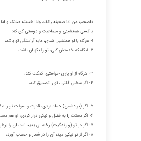
«اصحب من اذا صحبته زانك، واذا خدمته صانك و اذا اردت 
با كسى همنشينى و مصاحبت و دوستى كن كه:
1- هرگاه با او همنشين شدى، مايه آراستگى تو باشد،
2- آنگاه كه خدمتش كنى، تو را نگهبان باشد،
3- هرگاه از او يارى خواستى، كمكت كند،
4- اگر سخنى گفتى، تو را تصديق كند،
5- اگر (بر دشمن) حمله بردى، قدرت و صولت تو را بيفزايد،
6- اگر دستت را به فضل و نيكى دراز كردى، او هم دست، پيش آورد،
7- اگر در تو (و زندگيت) رخنه اى پديد آمد، آن را برطرف سازد،
8- اگر از تو نيكى ديد، آن را در شمار و حساب آورد،