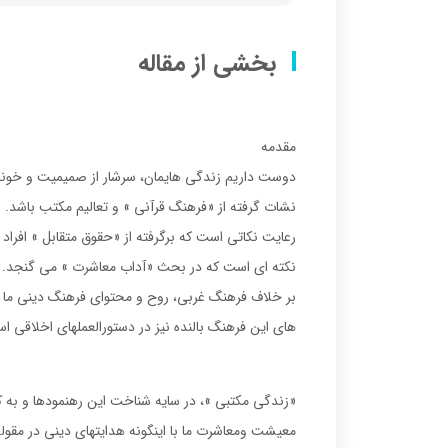
بخشی از مقاله
مقدمه
دوست داريم زندگى هايمان، سرشار از صميميت و خونگ
نشات گرفته از «فرهنگ قرآنى » و تعاليم مكتب باشد. و
رعايت نكاتى است كه برگرفته از «حقوق متقابل » افراد
نكته اى است كه در بحث «آداب معاشرت » مى گنجد.
بر خلاف فرهنگ غربى، روح و محتواى فرهنگ دينى ما بر
هاى اين فرهنگ بالنده نيز در دستورالعملهاى اخلاقى ا
«زندگى مكتبى »، در سايه شناخت اين رهنمودها و به ك
معيشت ومعاشرت ما با اينگونه هدايتهاى دينى در مقوله