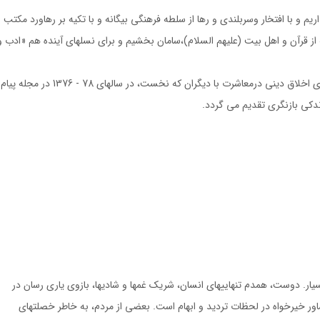
 و با افتخار وسربلندى و رها از سلطه فرهنگى بيگانه و با تكيه بر رهاورد مكتب 
 از قرآن و اهل بيت (عليهم السلام)،سامان بخشيم و براى نسلهاى آينده هم «ادب و
آنچه پيش روى شماست مجموعه اى است از رهنمودهاى اخلاق دينى درمعاشرت با ديگران كه نخست، در سالهاى 78 - 1376 در مجله پيام
اندكى بازنگرى تقديم مى گردد.
ار. دوست، همدم تنهاييهاى انسان، شريك غمها و شاديها، بازوى يارى رسان در
مشاور خيرخواه در لحظات ترديد و ابهام است. بعضى از مردم، به خاطر خصلتهاى