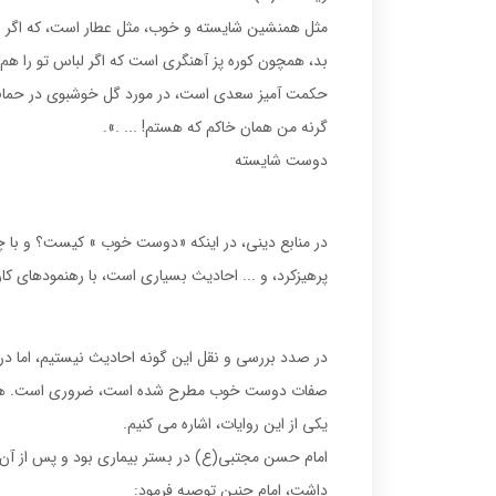
مثل همنشين شايسته و خوب، مثل عطار است، كه اگر 
بد، همچون كوره پز آهنگرى است كه اگر لباس تو را هم
حكمت آميز سعدى است، در مورد گل خوشبوى در حمام، ك
گرنه من همان خاكم كه هستم! ... .».
دوست شايسته
در منابع دينى، در اينكه «دوست خوب » كيست؟ و با 
پرهيزكرد، و ... احاديث بسيارى است، با رهنمودهاى كا
در صدد بررسى و نقل اين گونه احاديث نيستيم، اما در
صفات دوست خوب مطرح شده است، ضرورى است. همان 
يكى از اين روايات، اشاره مى كنيم.
امام حسن مجتبى(ع) در بستر بيمارى بود و پس از آ
داشت، امام چنين توصيه فرمود: