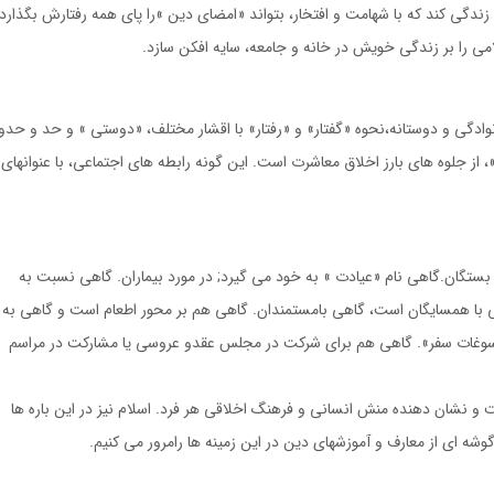
ى كند كه با شهامت و افتخار، بتواند «امضاى دين »را پاى همه رفتارش بگذارد
ى را بر زندگى خويش در خانه و جامعه، سايه افكن سازد.
وادگى و دوستانه،نحوه «گفتار» و «رفتار» با اقشار مختلف، «دوستى » و حد و حدو
 از جلوه هاى بارز اخلاق معاشرت است. اين گونه رابطه هاى اجتماعى، با عنوانهاى
 بستگان.گاهى نام «عيادت » به خود مى گيرد; در مورد بيماران. گاهى نسبت به
هى با همسايگان است، گاهى بامستمندان. گاهى هم بر محور اطعام است و گاهى به
سوغات سفر». گاهى هم براى شركت در مجلس عقدو عروسى يا مشاركت در مراسم
 و نشان دهنده منش انسانى و فرهنگ اخلاقى هر فرد. اسلام نيز در اين باره ها
شه اى از معارف و آموزشهاى دين در اين زمينه ها رامرور مى كنيم.